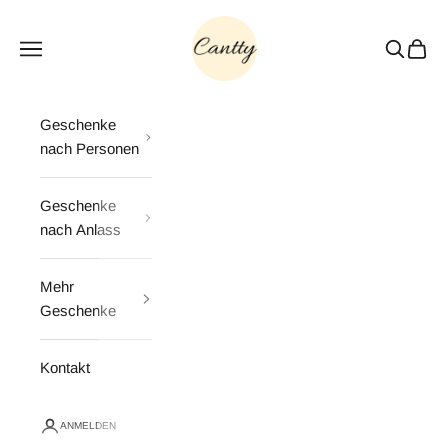
Zum Inhalt springen
Cantty
Menü
Suchen
Waren
Geschenke
nach Personen
Geschenke
nach Anlass
Mehr
Geschenke
Kontakt
ANMELDEN