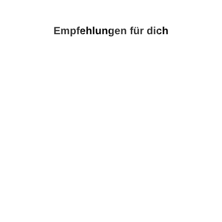
Empfehlungen für dich
Jahrestag Geschenk
Jahrestag Geschenk Bild für P