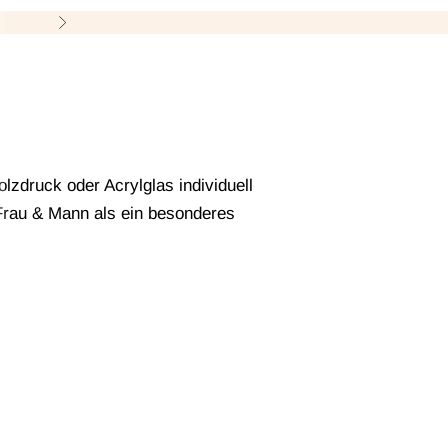
M
Vor
zdruck oder Acrylglas individuell
 Frau & Mann als ein besonderes