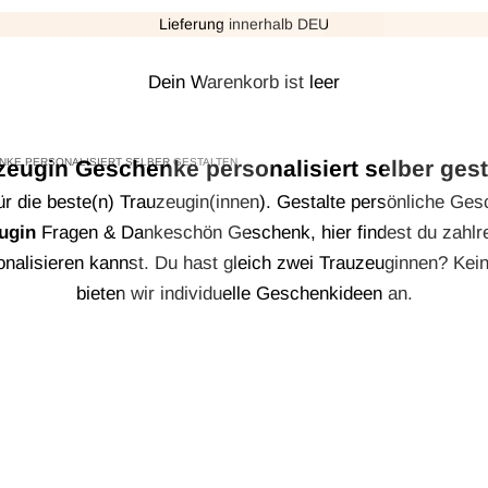
Γ
Lieferung innerhalb DEU
Dein Warenkorb ist leer
NKE PERSONALISIERT SELBER GESTALTEN
zeugin Geschenke personalisiert selber gest
r die beste(n) Trauzeugin(innen). Gestalte persönliche Ge
ugin
Fragen & Dankeschön Geschenk, hier findest du zahlre
sonalisieren kannst. Du hast gleich zwei Trauzeuginnen? Kei
bieten wir individuelle Geschenkideen an.