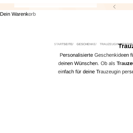
Zurück
Dein Warenkorb
STARTSEITE
GESCHENKE
TRAUZEUGIN GESCHE
Trau
Personalisierte Geschenkideen fü
deinen Wünschen. Ob als
Trauze
einfach für deine Trauzeugin per