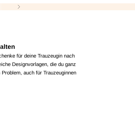
M
Vor
alten
schenke für deine Trauzeugin nach
iche Designvorlagen, die du ganz
n Problem, auch für Trauzeuginnen