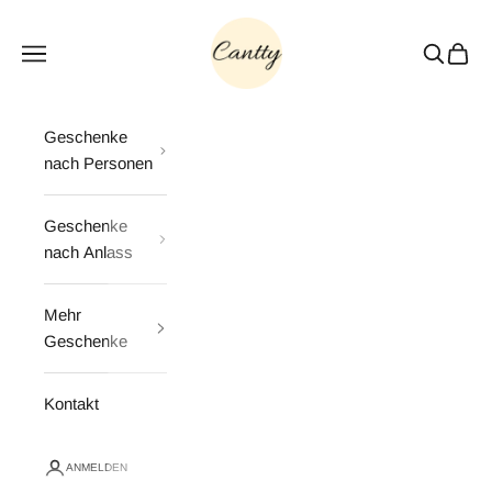
Zum Inhalt springen
Cantty
Menü
Suchen
Waren
Geschenke
nach Personen
Geschenke
nach Anlass
Mehr
Geschenke
Kontakt
ANMELDEN