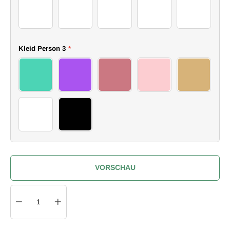
2 (29)
2 (32)
2 (35)
2 (37)
2 (38)
Kleid Person 3
*
15 dress
16 dress
17 dress
18 dress
19 dress
20 dress
21 dress
VORSCHAU
Quantity
IN DEN WARENKORB