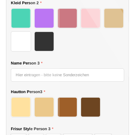
Kleid Person 2
*
15 dress
16 dress
17 dress
18 dress
19 dress
20 dress
21 dress
Name Person 3
*
Hautton Person3
*
11 Bride
12 Bride
13 Bride
14 Bride
Frisur Style Person 3
*