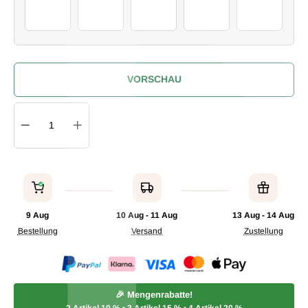
61Drink
62Drink
63Drink
64Drink
65Drink
VORSCHAU
Quantity
IN DEN WARENKORB
9 Aug
10 Aug - 11 Aug
13 Aug - 14 Aug
Bestellung
Versand
Zustellung
🎉 Mengenrabatte!
2 Artikel
10 %
• 3 Artikel
15 %
• 4 Artikel
20 %