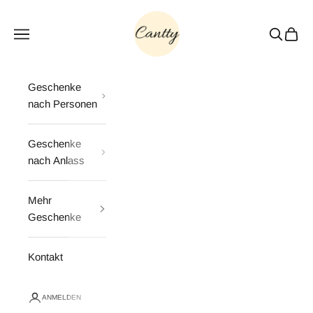
Zum Inhalt springen
Cantty
Menü
Suchen
Waren
Geschenke
nach Personen
Geschenke
nach Anlass
Mehr
Geschenke
Kontakt
ANMELDEN