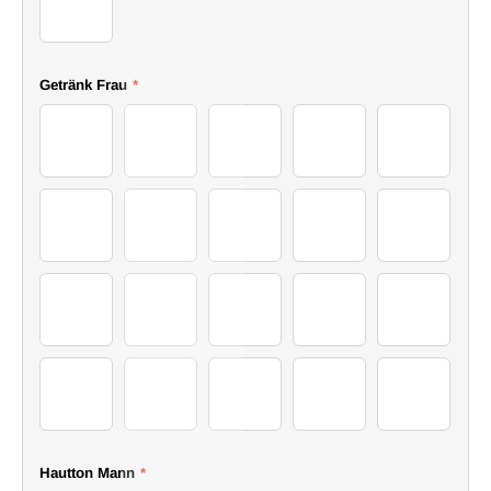
I
16Sweater
Getränk Frau
*
46Drink
47Drink
48Drink
49Drink
50Drink
51Drink
52Drink
53Drink
54Drink
55Drink
56Drink
57Drink
58Drink
59Drink
60Drink
61Drink
62Drink
63Drink
64Drink
65Drink
Hautton Mann
*