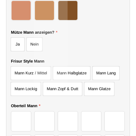
17Man
18Man
19Man
Mütze Mann anzeigen?
*
Ja
Nein
Frisur Style Mann
Mann Kurz / Mittel
Mann Halbglatze
Mann Lang
Mann Lockig
Mann Zopf & Dutt
Mann Glatze
Oberteil Mann
*
24Sweater
25Sweater
26Sweater
27Sweater
28Sweater