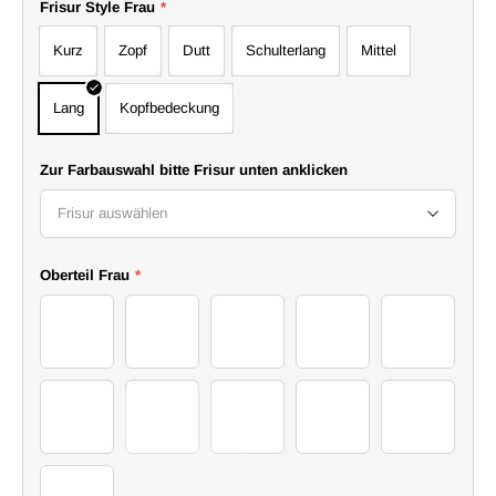
Frisur Style Frau
*
Kurz
Zopf
Dutt
Schulterlang
Mittel
Lang
Kopfbedeckung
Zur Farbauswahl bitte Frisur unten anklicken
Frisur auswählen
Oberteil Frau
*
06Sweater
07Sweater
08Sweater
09Sweater
10Sweater
11Sweater
12Sweater
13Sweater
14Sweater
15Sweater