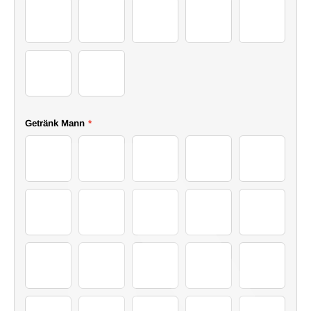
29Sweater
30Sweater
31Sweater
32Sweater
33Sweater
34Sweater
35Sweater
Getränk Mann
*
46Drink
47Drink
48Drink
49Drink
50Drink
51Drink
52Drink
53Drink
54Drink
55Drink
56Drink
57Drink
58Drink
59Drink
60Drink