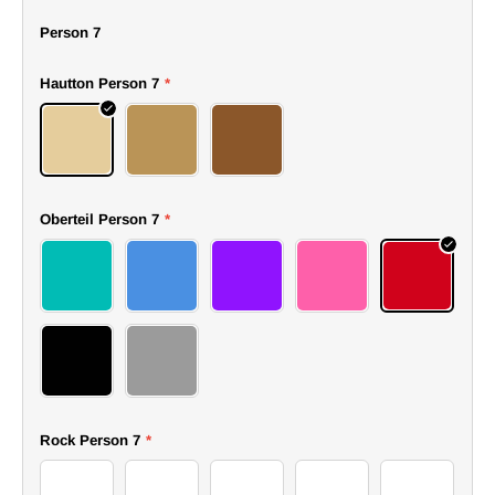
Person 7
Hautton Person 7
*
Hell
Mittel
Dunkel
Oberteil Person 7
*
72top
73top
74top
75top
76top
77top
78top
Rock Person 7
*