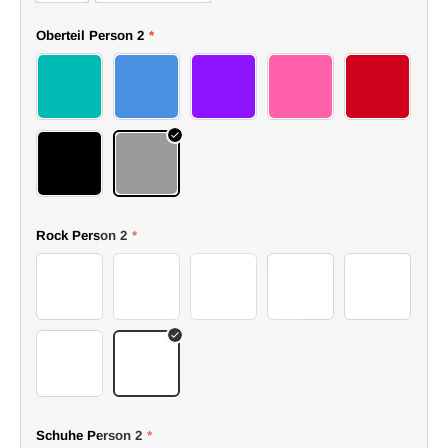
Oberteil Person 2
*
72top
73top
74top
75top
76top
77top
78top
Rock Person 2
*
58skirt
59skirt
60skirt
61skirt
62skirt
63skirt
64skirt
Schuhe Person 2
*