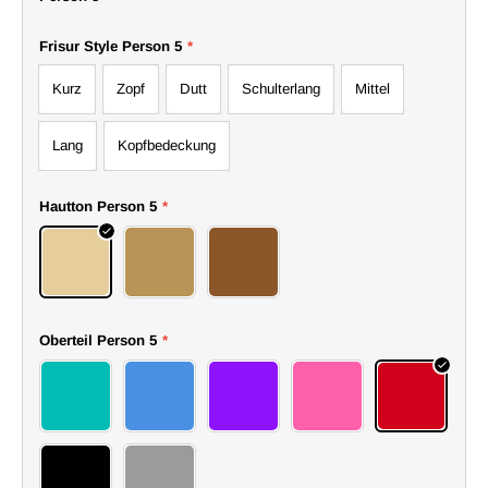
Frisur Style Person 5
*
Kurz
Zopf
Dutt
Schulterlang
Mittel
Lang
Kopfbedeckung
Hautton Person 5
*
Hell
Mittel
Dunkel
Oberteil Person 5
*
72top
73top
74top
75top
76top