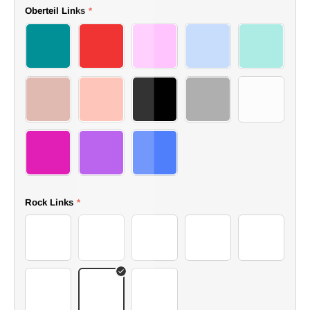
I
Oberteil Links
*
1
2
3
4
5
6
7
8
9
10
11
12
13
Rock Links
*
01skirt
02skirt
03skirt
04skirt
05skirt
06skirt
07skirt
08skirt