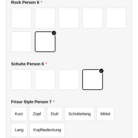
Rock Person 6
*
58skirt
59skirt
60skirt
61skirt
62skirt
63skirt
64skirt
Schuhe Person 6
*
54boots
55boots
56boots
57boots
Frisur Style Person 7
*
Kurz
Zopf
Dutt
Schulterlang
Mittel
Lang
Kopfbedeckung