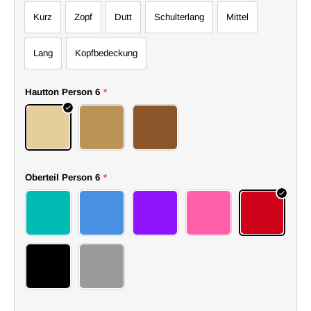
Kurz
Zopf
Dutt
Schulterlang
Mittel
Lang
Kopfbedeckung
Hautton Person 6
*
Hell
Mittel
Dunkel
Oberteil Person 6
*
72top
73top
74top
75top
76top
77top
78top