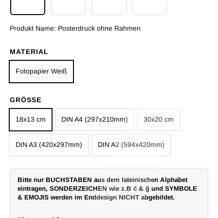
Posterdruck ohne Rahmen
Poster mit Rahmen Schwarz
Poster mit Rahmen Weiß
Datei download per E 
Produkt Name:
Posterdruck ohne Rahmen
MATERIAL
Fotopapier Weiß
GRÖSSE
18x13 cm
DIN A4 (297x210mm)
30x20 cm
DIN A3 (420x297mm)
DIN A2 (594x420mm)
Bitte nur BUCHSTABEN aus dem lateinischen Alphabet
eintragen, SONDERZEICHEN wie z.B ć & ğ und SYMBOLE
& EMOJIS werden im Enddesign NICHT abgebildet.