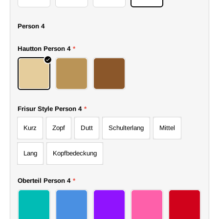
Person 4
Hautton Person 4
*
Hell
Mittel
Dunkel
Frisur Style Person 4
*
Kurz
Zopf
Dutt
Schulterlang
Mittel
Lang
Kopfbedeckung
Oberteil Person 4
*
72top
73top
74top
75top
76top