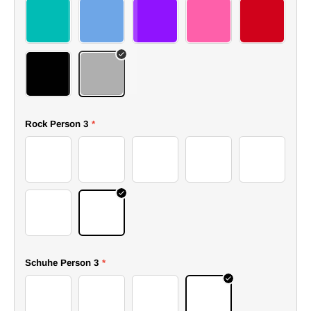
72top
73top
74top
75top
76top
77top
78top
Rock Person 3
*
58skirt
59skirt
60skirt
61skirt
62skirt
63skirt
64skirt
Schuhe Person 3
*
54boots
55boots
56boots
57boots