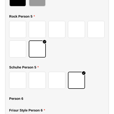
77top
78top
Rock Person 5
*
58skirt
59skirt
60skirt
61skirt
62skirt
63skirt
64skirt
Schuhe Person 5
*
54boots
55boots
56boots
57boots
Person 6
Frisur Style Person 6
*