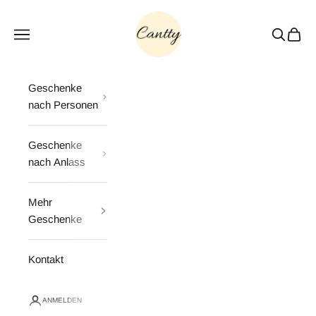
Zum Inhalt springen
Cantty
Menü
Suchen
Waren
Geschenke
nach Personen
Geschenke
nach Anlass
Mehr
Geschenke
Kontakt
ANMELDEN