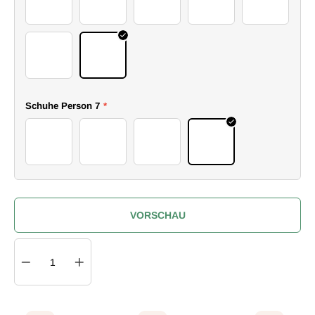
58skirt
59skirt
60skirt
61skirt
62skirt
63skirt
64skirt
Schuhe Person 7
*
54boots
55boots
56boots
57boots
VORSCHAU
Quantity
IN DEN WARENKORB