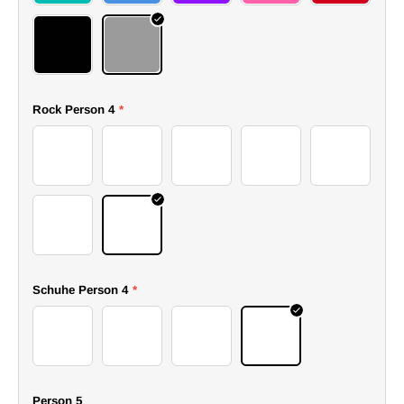
77top
78top
Rock Person 4
*
58skirt
59skirt
60skirt
61skirt
62skirt
63skirt
64skirt
Schuhe Person 4
*
54boots
55boots
56boots
57boots
Person 5