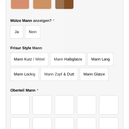
17Man
18Man
19Man
Mütze Mann anzeigen?
*
Ja
Nein
Frisur Style Mann
Mann Kurz / Mittel
Mann Halbglatze
Mann Lang
Mann Lockig
Mann Zopf & Dutt
Mann Glatze
Oberteil Mann
*
24Sweater
25Sweater
26Sweater
27Sweater
28Sweater