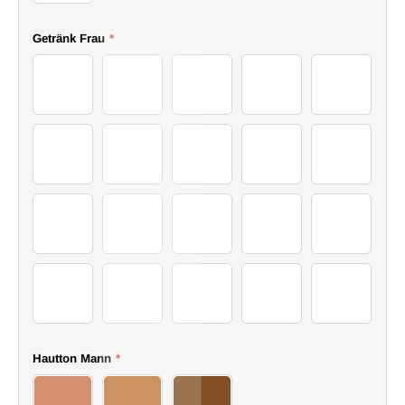
I
Getränk Frau
*
46Drink
47Drink
48Drink
49Drink
50Drink
51Drink
52Drink
53Drink
54Drink
55Drink
56Drink
57Drink
58Drink
59Drink
60Drink
61Drink
62Drink
63Drink
64Drink
65Drink
Hautton Mann
*