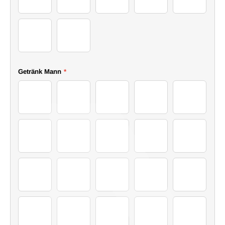
29Sweater
30Sweater
31Sweater
32Sweater
33Sweater
34Sweater
35Sweater
Getränk Mann
*
46Drink
47Drink
48Drink
49Drink
50Drink
51Drink
52Drink
53Drink
54Drink
55Drink
56Drink
57Drink
58Drink
59Drink
60Drink
61Drink
62Drink
63Drink
64Drink
65Drink