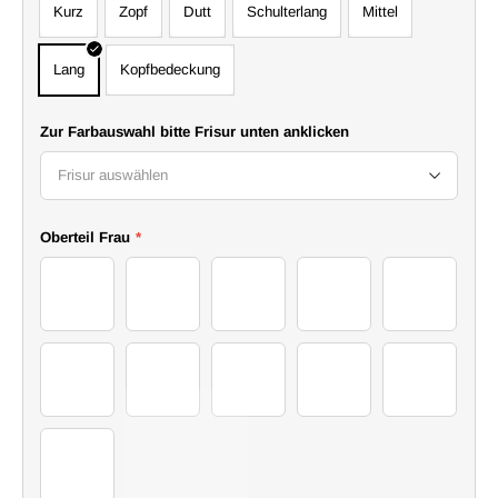
Kurz
Zopf
Dutt
Schulterlang
Mittel
Lang
Kopfbedeckung
Zur Farbauswahl bitte Frisur unten anklicken
Frisur auswählen
Oberteil Frau
*
06Sweater
07Sweater
08Sweater
09Sweater
10Sweater
11Sweater
12Sweater
13Sweater
14Sweater
15Sweater
16Sweater