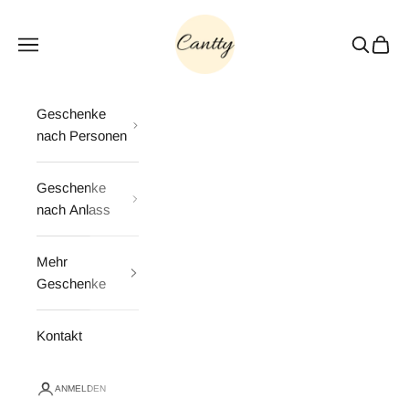
Zum Inhalt springen
Cantty
Menü
Suchen
Waren
Geschenke
nach Personen
Geschenke
nach Anlass
Mehr
Geschenke
Kontakt
ANMELDEN