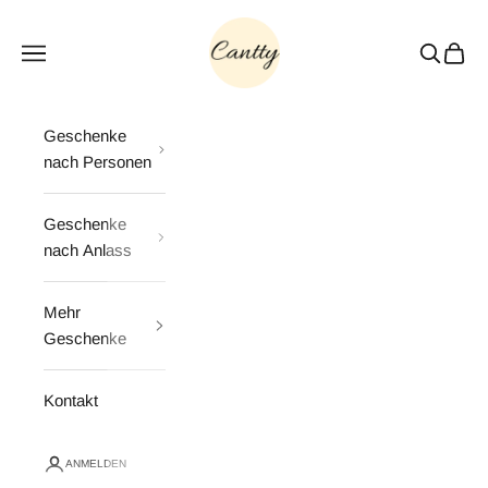
Zum Inhalt springen
Cantty
Menü
Suchen
Waren
Geschenke
nach Personen
Geschenke
nach Anlass
Mehr
Geschenke
Kontakt
ANMELDEN