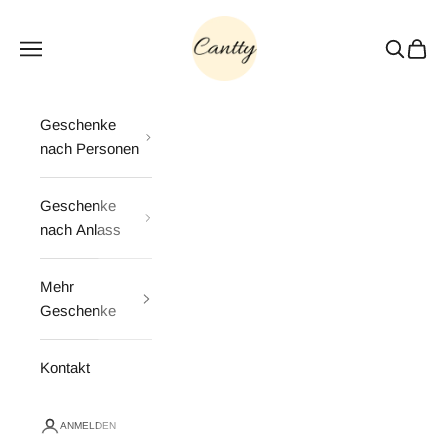
Zum Inhalt springen
Cantty
Menü
Suchen
Waren
Geschenke
nach Personen
Geschenke
nach Anlass
Mehr
Geschenke
Kontakt
ANMELDEN