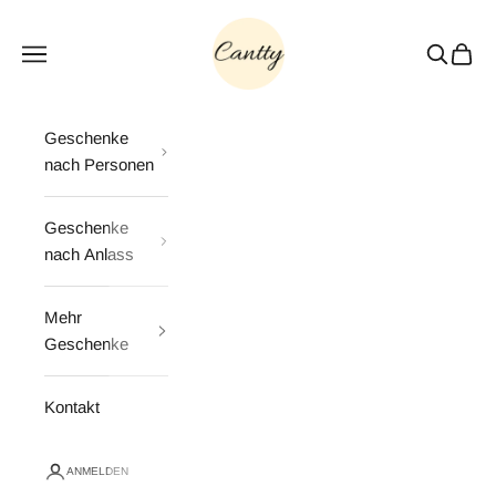
Zum Inhalt springen
Cantty
Menü
Suchen
Waren
Geschenke
nach Personen
Geschenke
nach Anlass
Mehr
Geschenke
Kontakt
ANMELDEN