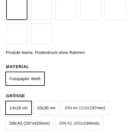
Posterdruck ohne Rahmen
Poster mit Rahmen Schwarz
Poster mit Rahmen Weiß
Poster mit Rahmen B
Poster m
Poster mit Rahmen Hellholz
Datei download per E Mail - 1 Werktag
Produkt Name:
Posterdruck ohne Rahmen
MATERIAL
Fotopapier Weiß
GRÖSSE
13x18 cm
20x30 cm
DIN A4 (210x297mm)
DIN A3 (297x420mm)
DIN A2 (420x594mm)