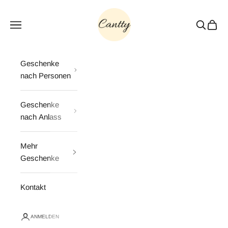
Zum Inhalt springen
Cantty
Menü
Suchen
Waren
Geschenke
nach Personen
Geschenke
nach Anlass
Mehr
Geschenke
Kontakt
ANMELDEN