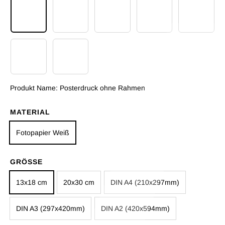
Posterdruck ohne Rahmen
Poster mit Rahmen Schwarz
Poster mit Rahmen Weiß
Poster mit Rahmen B
Poster m
Poster mit Rahmen Hellholz
Datei download per E Mail - 1 Werktag
Produkt Name:
Posterdruck ohne Rahmen
MATERIAL
Fotopapier Weiß
GRÖSSE
13x18 cm
20x30 cm
DIN A4 (210x297mm)
DIN A3 (297x420mm)
DIN A2 (420x594mm)