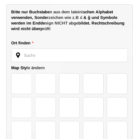
Bitte nur Buchstaben aus dem lateinischen Alphabet
verwenden, Sonderzeichen wie z.B ć & ğ und Symbole
werden im Enddesign NICHT abgebildet. Rechtschreibung
wird nicht überprüft!
Ort finden
*
Suche
Map Style ändern
21
Map Style 16
19
Style 8
Map Style 1
Style 1
Style 2
Style 3
Style 4
Style 5
Style 6
Style 7
Style 9
Style 10
Map Style 1