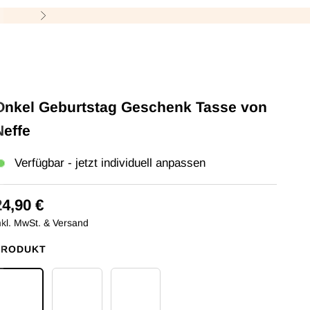
M
Vor
Onkel Geburtstag Geschenk Tasse von
Neffe
Verfügbar - jetzt individuell anpassen
24,90 €
nkl. MwSt. & Versand
PRODUKT
Keramiktasse Kaffee Normal 330ml
Emaille Tasse 300ml
Keramiktasse Herzhenkel 330ml