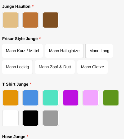
Junge Hautton
*
52Baby
53Baby
54Baby
Frisur Style Junge
*
Mann Kurz / Mittel
Mann Halbglatze
Mann Lang
Mann Lockig
Mann Zopf & Dutt
Mann Glatze
T Shirt Junge
*
23Baby t shirt
24Baby t shirt
25Baby t shirt
26Baby t shirt
27Baby t shirt
28Baby t shirt
30Baby t shirt
31Baby t shirt
29Baby t shirt
Hose Junge
*