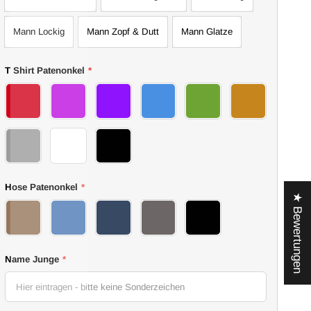
I
Mann Lockig
Mann Zopf & Dutt
Mann Glatze
T Shirt Patenonkel
*
14dad t shirt
15dad t shirt
16dad t shirt
17dad t shirt
18dad t shirt
19dad t shirt
20dad t shirt
21dad t shirt
22dad t shirt
Hose Patenonkel
*
★ Bewertungen
01jeans
02jeans
03jeans
04jeans
05jeans
Name Junge
*