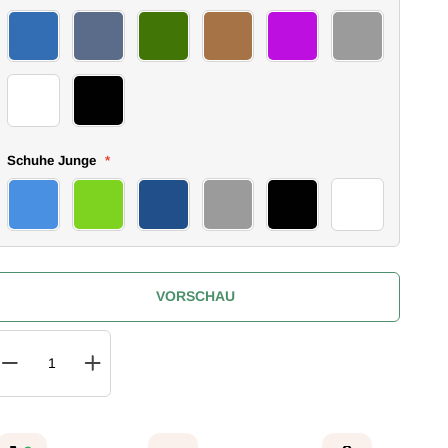
06baby pants
07baby pants
08baby pants
09baby pants
10baby pants
11baby pants
12baby pants
13baby pants
Schuhe Junge
*
32sneakers
33sneakers
34sneakers
35sneakers
36sneakers
37sneakers
VORSCHAU
uantity
IN DEN WARENKORB