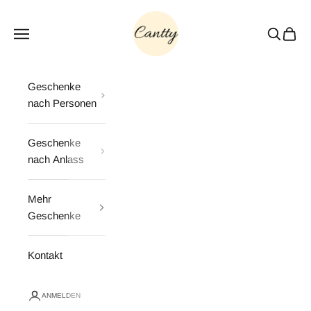
Zum Inhalt springen
Cantty
Menü
Suchen
Waren
Geschenke
nach Personen
Geschenke
nach Anlass
Mehr
Geschenke
Kontakt
ANMELDEN