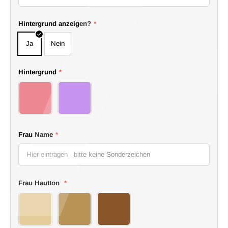
Hintergrund anzeigen?
*
Ja
Nein
Hintergrund
*
1 background
2 background
Frau Name
*
Frau Hautton
*
Hell
Mittel
Dunkel