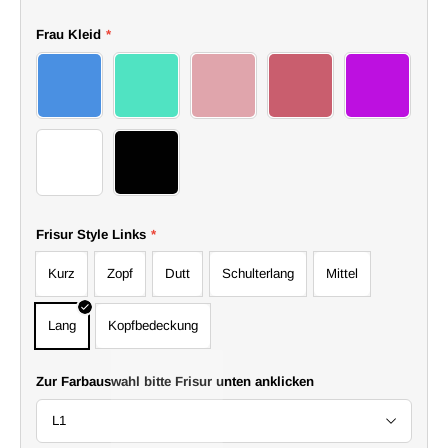
Frau Kleid
*
9 dress
10 dress
11 dress
12 dress
13 dress
14 dress
15 dress
Frisur Style Links
*
Kurz
Zopf
Dutt
Schulterlang
Mittel
Lang
Kopfbedeckung
Zur Farbauswahl bitte Frisur unten anklicken
L1