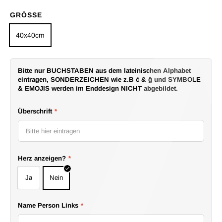
GRÖSSE
40x40cm
Bitte nur BUCHSTABEN aus dem lateinischen Alphabet
eintragen, SONDERZEICHEN wie z.B ć & ğ und SYMBOLE
& EMOJIS werden im Enddesign NICHT abgebildet.
Überschrift
*
Herz anzeigen?
*
Ja
Nein
Name Person Links
*