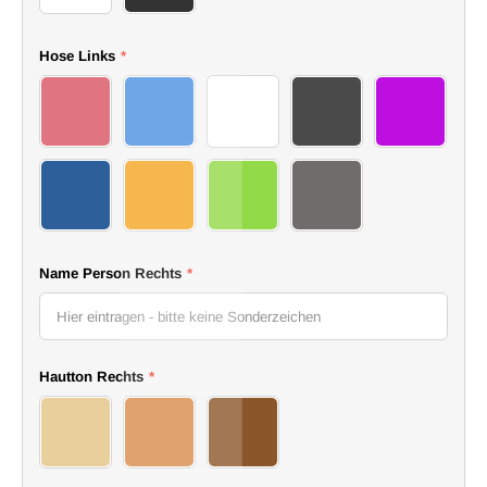
I
Hose Links
*
33
34
35
36
37
38
39
40
41
Name Person Rechts
*
Hautton Rechts
*
4
5
6