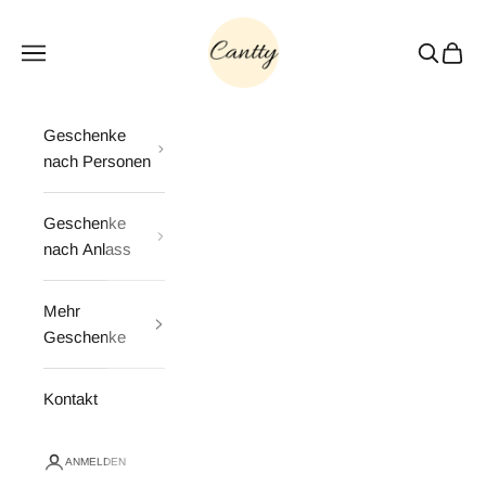
Zum Inhalt springen
Cantty
Menü
Suchen
Waren
Geschenke
nach Personen
Geschenke
nach Anlass
Mehr
Geschenke
Kontakt
ANMELDEN