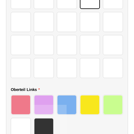
2 (31)
2 (12)
2 (25)
2 (15)
2 (3)
2 (16)
2 (30)
2 (5)
2 (7)
2 (14)
2 (24)
2 (26)
2 (27)
2 (4)
2 (28)
2 (29)
2 (32)
2 (35)
2 (37)
2 (38)
Oberteil Links
*
10
11
12
13
14
15
16