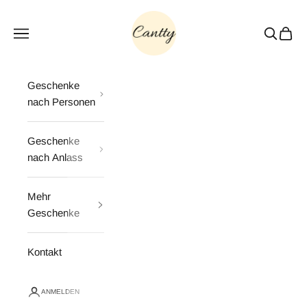
Zum Inhalt springen
Cantty
Menü
Suchen
Waren
Geschenke
nach Personen
Geschenke
nach Anlass
Mehr
Geschenke
Kontakt
ANMELDEN