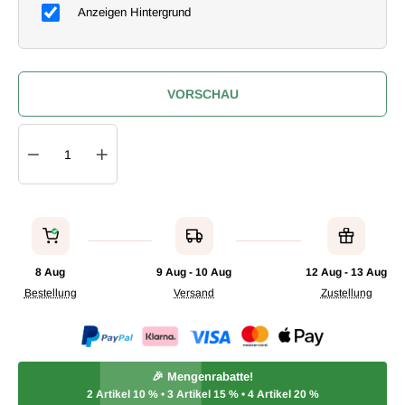
Anzeigen Hintergrund
VORSCHAU
Quantity
IN DEN WARENKORB
8 Aug
9 Aug - 10 Aug
12 Aug - 13 Aug
Bestellung
Versand
Zustellung
🎉 Mengenrabatte!
2 Artikel
10 %
• 3 Artikel
15 %
• 4 Artikel
20 %