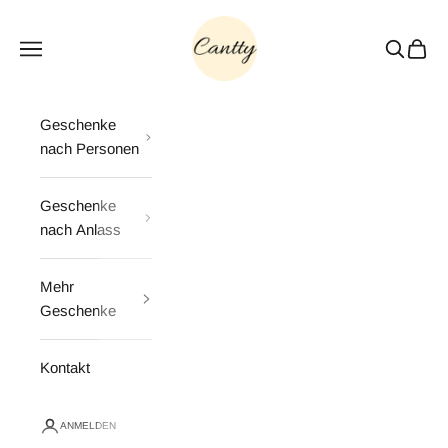
Zum Inhalt springen
Cantty
Menü
Suchen
Waren
Geschenke
nach Personen
Geschenke
nach Anlass
Mehr
Geschenke
Kontakt
ANMELDEN