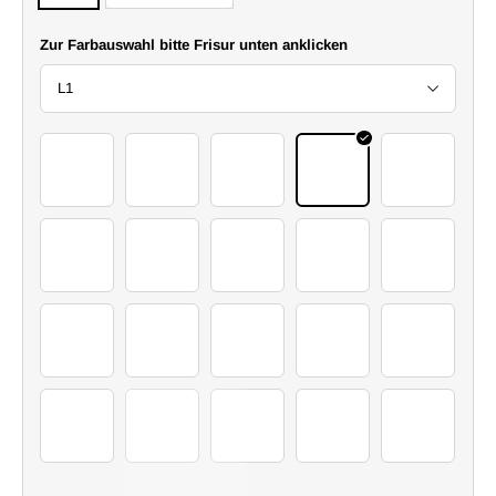
Zur Farbauswahl bitte Frisur unten anklicken
L1
2 (31)
2 (12)
2 (25)
2 (15)
2 (3)
2 (16)
2 (30)
2 (5)
2 (7)
2 (14)
2 (24)
2 (26)
2 (27)
2 (4)
2 (28)
2 (29)
2 (32)
2 (35)
2 (37)
2 (38)