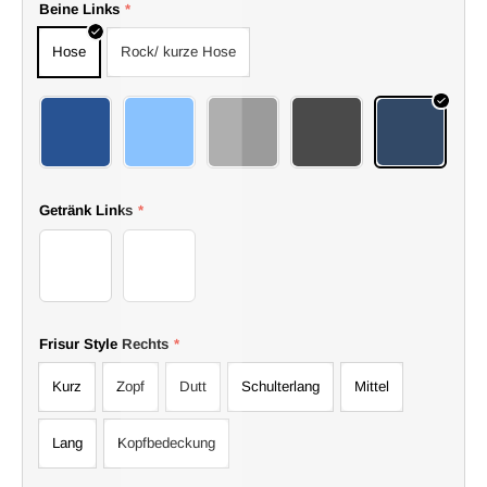
I
Beine Links
*
Hose
Rock/ kurze Hose
36
37
38
39
40
Getränk Links
*
Gläser
Flaschen
Frisur Style Rechts
*
Kurz
Zopf
Dutt
Schulterlang
Mittel
Lang
Kopfbedeckung