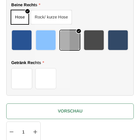
Beine Rechts
*
Hose
Rock/ kurze Hose
36
37
38
39
40
Getränk Rechts
*
Gläser
Flaschen
VORSCHAU
Quantity
IN DEN WARENKORB