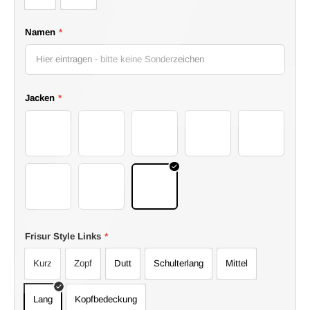
Namen
*
Jacken
*
BlackBestFriendsjacket_PrintableHenry
BlackJackets_BigLittleSis
BlackJackets_Heart
Blackjackets_SoulSisters
Blankleathe
DenimJacket_BigLittleSis
DenimJacket_SoulSisters
DenimJackets_Heart
Frisur Style Links
*
Kurz
Zopf
Dutt
Schulterlang
Mittel
Lang
Kopfbedeckung